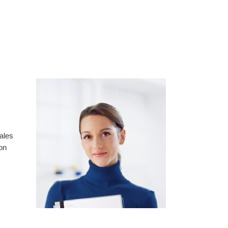
ales
non