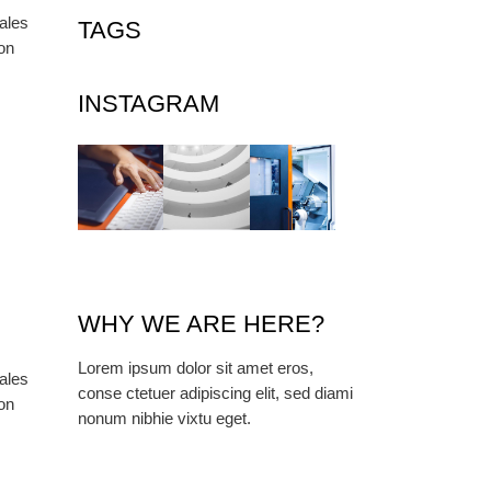
ales
TAGS
non
INSTAGRAM
WHY WE ARE HERE?
Lorem ipsum dolor sit amet eros,
ales
conse ctetuer adipiscing elit, sed diami
non
nonum nibhie vixtu eget.